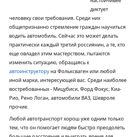
настойчивее
диктует
человеку свои требования. Среди них
общепризнанно стремлени
е
граждан научиться
водить автомобиль. Сейчас это может делать
практически каждый третий россиянин, а те, кто
еще овладел этим мастерством, пытаются
изменить ситуацию, обращаясь к
автоинструктору
на Фольксваген или любой
иной марки, интересующей вас. Среди
наиболее
востребованных -
Мицубиси, Форд Фокус, Киа-
Рио, Рено Логан, автомобили ВАЗ, Шевроле
прочие
.
Любой автотранспорт хорош уже одним только
тем, что он помогает людям
быстро
преодолеть
большие расстояния и выиграть время для