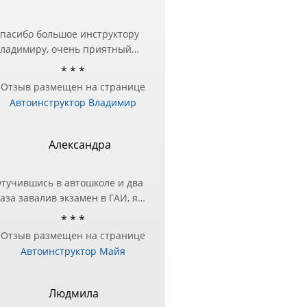
пасибо большое инструктору
ладимиру, очень приятный
еловек и настоящий
* * *
рофессионал❤️ Занималась в
Отзыв размещен на странице
ругой автошколе, но перед
Автоинструктор Владимир
кзаменом в ГИБДД
отребовалась дополнительная
одготовка — за практическими
Александра
анятиями и обратилась к
ладимиру и не пожалела!
тучившись в автошколе и два
ашел подход в подаче
аза завалив экзамен в ГАИ, я
нформации и разъяснил все
оняла, что нужно другое
шибки, с которыми до этого
* * *
ешение этого вопроса!)
ыло трудно справиться!
Отзыв размещен на странице
естра посоветовала Майю в
ремного благодарна
Автоинструктор Майя
ачестве инструктора, чтобы
тработать экзаменационный
аршрут и упражнения.
Людмила
же после первого занятия, я