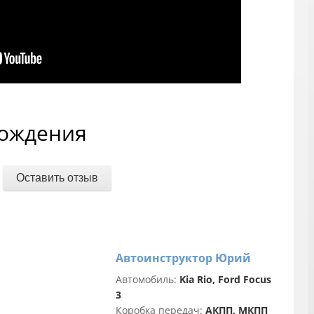
и
п
и
т
с
Т
н
я
вождения
Оставить отзыв
Автоинструктор Юрий
Автомобиль:
Kia Rio, Ford Focus
3
Коробка передач:
АКПП, МКПП