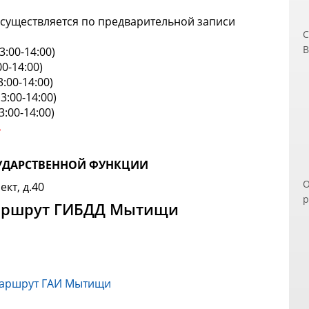
существляется по предварительной записи
С
В
3:00-14:00)
ч
0-14:00)
п
:00-14:00)
д
3:00-14:00)
э
:00-14:00)
п
ь
п
з
СУДАРСТВЕННОЙ ФУНКЦИИ
В
О
Н
кт, д.40
р
и
аршрут ГИБДД Мытищи
п
о
р
б
С
П
к
о
м
У