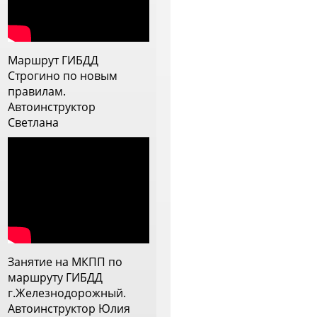
 с дождем, постоянно
рисутствовало ощущение, что
нструктор прям заинтересован
ебя научить, видит слабые
Маршрут ГИБДД
тороны и прорабатывает их.
Строгино по новым
еперь меня она напутствовала
правилам.
а самостоятельное вождение и
Автоинструктор
 ей очень благодарна
Светлана
Занятие на МКПП по
маршруту ГИБДД
г.Железнодорожный.
Автоинструктор Юлия