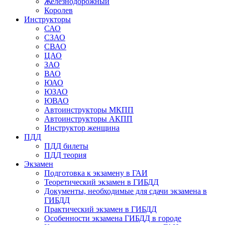
Железнодорожный
Королев
Инструкторы
САО
СЗАО
СВАО
ЦАО
ЗАО
ВАО
ЮАО
ЮЗАО
ЮВАО
Автоинструкторы МКПП
Автоинструкторы АКПП
Инструктор женщина
ПДД
ПДД билеты
ПДД теория
Экзамен
Подготовка к экзамену в ГАИ
Теоретический экзамен в ГИБДД
Документы, необходимые для сдачи экзамена в
ГИБДД
Практический экзамен в ГИБДД
Особенности экзамена ГИБДД в городе