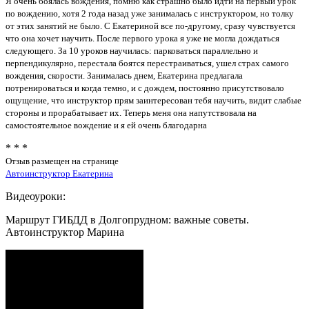
Я очень боялась вождения, помню как страшно было идти на первый урок
по вождению, хотя 2 года назад уже занималась с инструктором, но толку
от этих занятий не было. С Екатериной все по-другому, сразу чувствуется
что она хочет научить. После первого урока я уже не могла дождаться
следующего. За 10 уроков научилась: парковаться параллельно и
перпендикулярно, перестала боятся перестраиваться, ушел страх самого
вождения, скорости. Занималась днем, Екатерина предлагала
потренироваться и когда темно, и с дождем, постоянно присутствовало
ощущение, что инструктор прям заинтересован тебя научить, видит слабые
стороны и прорабатывает их. Теперь меня она напутствовала на
самостоятельное вождение и я ей очень благодарна
* * *
Отзыв размещен на странице
Автоинструктор Екатерина
Видеоуроки:
Маршрут ГИБДД в Долгопрудном: важные советы.
Автоинструктор Марина