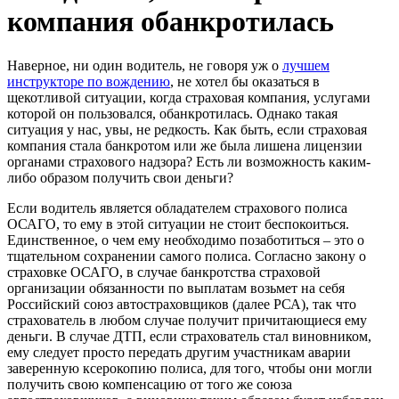
компания обанкротилась
Наверное, ни один водитель, не говоря уж о
лучшем
инструкторе по вождению
, не хотел бы оказаться в
щекотливой ситуации, когда страховая компания, услугами
которой он пользовался, обанкротилась. Однако такая
ситуация у нас, увы, не редкость. Как быть, если страховая
компания стала банкротом или же была лишена лицензии
органами страхового надзора? Есть ли возможность каким-
либо образом получить свои деньги?
Если водитель является обладателем страхового полиса
ОСАГО, то ему в этой ситуации не стоит беспокоиться.
Единственное, о чем ему необходимо позаботиться – это о
тщательном сохранении самого полиса. Согласно закону о
страховке ОСАГО, в случае банкротства страховой
организации обязанности по выплатам возьмет на себя
Российский союз автостраховщиков (далее РСА), так что
страхователь в любом случае получит причитающиеся ему
деньги. В случае ДТП, если страхователь
стал
виновником,
ему следует просто передать другим участникам аварии
заверенную ксерокопию полиса, для того, чтобы они могли
получить свою компенсацию от того же союза