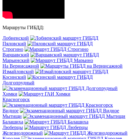
Маршруты ГИБДД:
Лобненский
Пяловский
Строгино
Варшавский
Марьинский
На Вернисажной
Измайловский
Косинский
Долгопрудный
Химки
Красногорск
Видное
Мытищи
Балашиха
Люберцы
Железнодорожный
Королев