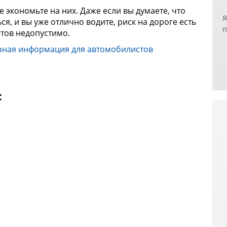
б
не экономьте на них. Даже если вы думаете, что
Я
п
я, и вы уже отлично водите, риск на дороге есть
п
п
етов недопустимо.
н
р
зная информация для автомобилистов
х
н
з
р
т
О
Е
к
:
с
и
н
д
у
у
с
З
н
О
п
д
п
Р
б
И
с
с
Е
п