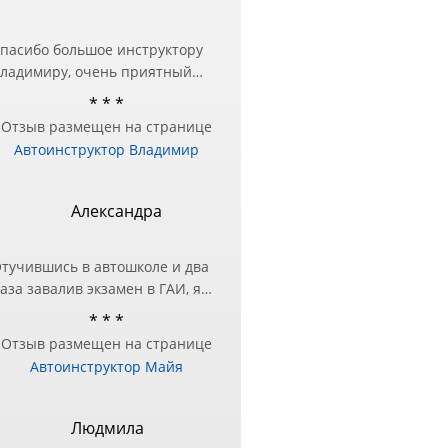
пасибо большое инструктору
ладимиру, очень приятный
еловек и настоящий
* * *
рофессионал❤️ Занималась в
Отзыв размещен на странице
ругой автошколе, но перед
Автоинструктор Владимир
кзаменом в ГИБДД
отребовалась дополнительная
одготовка — за практическими
Александра
анятиями и обратилась к
ладимиру и не пожалела!
тучившись в автошколе и два
ашел подход в подаче
аза завалив экзамен в ГАИ, я
нформации и разъяснил все
оняла, что нужно другое
шибки, с которыми до этого
* * *
ешение этого вопроса!)
ыло трудно справиться!
Отзыв размещен на странице
естра посоветовала Майю в
ремного благодарна
Автоинструктор Майя
ачестве инструктора, чтобы
тработать экзаменационный
аршрут и упражнения.
Людмила
же после первого занятия, я