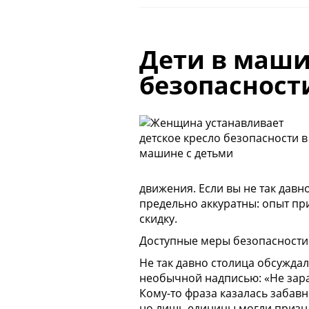
Дети в маши
безопасност
движения. Если вы не так дав
предельно аккуратны: опыт при
скидку.
Доступные меры безопасности
Не так давно столица обсужда
необычной надписью: «Не зараб
Кому-то фраза казалась забавн
но лишь единицы могли признат