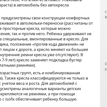
зраста) в автомобиль без автокресла
С
В
ы предусмотрены свои конструкции комфортных
ч
аживают в автолюльки-переноски (рассчитаны от
п
более просторные кресла, которые можно
д
жения, так и против него. Ребенка удерживают не
э
а специальные, вмонтированные в кресло. Для
п
одика, положение «против хода движения» не
п
т лицом к дороге, а кресло меняют на большее
з
 внутренние ремни кресла уже отсутствуют). В
В
 7-9 лет) кресло заменяет подкладка-бустер
О
Н
штатными ремнями).
р
и
озрастных групп, есть и комбинированная
п
о
в). Также кресла классифицируются не только в
р
б
с учетом веса и роста. Для автомобилей с
С
П
едусмотрены аналогичные варианты детских
к
закрепляются не ремнями, а при помощи
о
ло с isofix обеспечивает ребенку большую
м
У