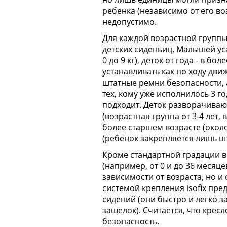
ребенка (независимо от его во
недопустимо.
Для каждой возрастной групп
детских сиденьиц. Малышей ус
0 до 9 кг), деток от года - в 
устанавливать как по ходу дви
штатные ремни безопасности, 
тех, кому уже исполнилось 3 г
подходит. Деток разворачиваю
(возрастная группа от 3-4 лет,
более старшем возрасте (около
(ребенок закрепляется лишь 
Кроме стандартной градации в
(например, от 0 и до 36 месяце
зависимости от возраста, но и 
системой крепления isofix пр
сидений (они быстро и легко 
защелок). Считается, что крес
безопасность.