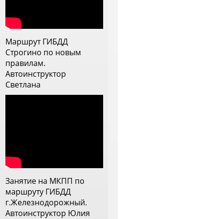
 с дождем, постоянно
рисутствовало ощущение, что
нструктор прям заинтересован
ебя научить, видит слабые
Маршрут ГИБДД
тороны и прорабатывает их.
Строгино по новым
еперь меня она напутствовала
правилам.
а самостоятельное вождение и
Автоинструктор
 ей очень благодарна
Светлана
Занятие на МКПП по
маршруту ГИБДД
г.Железнодорожный.
Автоинструктор Юлия