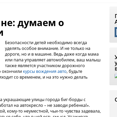
не: думаем о
и
Безопасности детей необходимо всегда
уделять особое внимание. И не только на
дороге, но и в машине. Ведь даже когда мама
или папа управляет автомобилем, ваш малыш
также является участником дорожного
но окончили
курсы вождения авто
, будьте
ходит со временем, и на это нужно делать
ла украшающие улицы города биг-борды с
отал на автокресло – не заводи ребенка!».
ой, кому-то неуместной, чьи-то чувства задевала,
ься себе, что в ней есть смысл. Усаживать