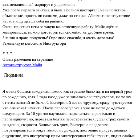
экзаменационный маршрут и упражнения.
Уже после первого занятия, я была в полном восторге! Очень понятное
объяснение, простыми словами, даже по сто раз. Абсолютное отсутствие
нервов, ощущаешь себя на равных.
Очень приятная цена за такую качественную работу. Майя идёт на
компромиссы, можно договориться спокойно на удобное время.
Знания и права получены! Огромное спасибо, я очень довольна!
Рекомендую классного Инструктора
* * *
Отзыв размещен на странице
Автоинструктор Майя
Людмила
Я очень боялась вождения, помню как страшно было идти на первый урок
по вождению, хотя 2 года назад уже занималась с инструктором, но толку
от этих занятий не было. С Екатериной все по-другому, сразу чувствуется
что она хочет научить. После первого урока я уже не могла дождаться
следующего. За 10 уроков научилась: парковаться параллельно и
перпендикулярно, перестала боятся перестраиваться, ушел страх самого
вождения, скорости. Занималась днем, Екатерина предлагала
потренироваться и когда темно, и с дождем, постоянно присутствовало
ощущение, что инструктор прям заинтересован тебя научить, видит слабые