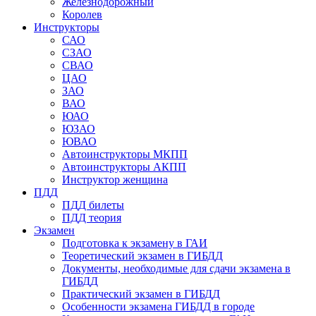
Железнодорожный
Королев
Инструкторы
САО
СЗАО
СВАО
ЦАО
ЗАО
ВАО
ЮАО
ЮЗАО
ЮВАО
Автоинструкторы МКПП
Автоинструкторы АКПП
Инструктор женщина
ПДД
ПДД билеты
ПДД теория
Экзамен
Подготовка к экзамену в ГАИ
Теоретический экзамен в ГИБДД
Документы, необходимые для сдачи экзамена в
ГИБДД
Практический экзамен в ГИБДД
Особенности экзамена ГИБДД в городе