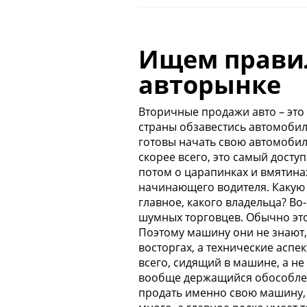
Ищем правил
авторынке
Вторичные продажи авто – это
страны обзавестись автомоби
готовы начать свою автомобиль
скорее всего, это самый досту
потом о царапинках и вмятина
начинающего водителя. Какую 
главное, какого владельца? Во
шумных торговцев.
Обычно это
Поэтому
машину они не знают,
восторгах, а технические
аспе
всего, сидящий в машине, а не
вообще держащийся обособленно
продать именно свою машину, о