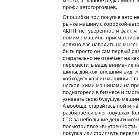
много, а главное редко умеет т
профи автоторговцев.
От ошибки при покупке авто не
рынке машину с коробкой-авто
АКПП, нет уверенности факт, 
помимо машины присматривайте
должно вас наводить на мысль 
быть просто он сам первый раз
старательно не отвечает на ка
переместить ваше внимание на 
шины, движок, внешний вид…»),
«обходит» хозяин машины. Ста
несколькими машинами на прод
поднаторели в бизнесе и смогу
узнавать свою будущую машину,
А вообще, старайтесь пойти н
разбирается в
легковушках
. К
СТО за небольшие деньги можн
посмотрит все «внутренности» 
покупка или стоит чуть перепла