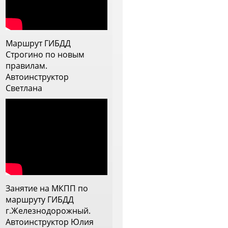
 с дождем, постоянно
рисутствовало ощущение, что
нструктор прям заинтересован
ебя научить, видит слабые
Маршрут ГИБДД
тороны и прорабатывает их.
Строгино по новым
еперь меня она напутствовала
правилам.
а самостоятельное вождение и
Автоинструктор
 ей очень благодарна
Светлана
Занятие на МКПП по
маршруту ГИБДД
г.Железнодорожный.
Автоинструктор Юлия