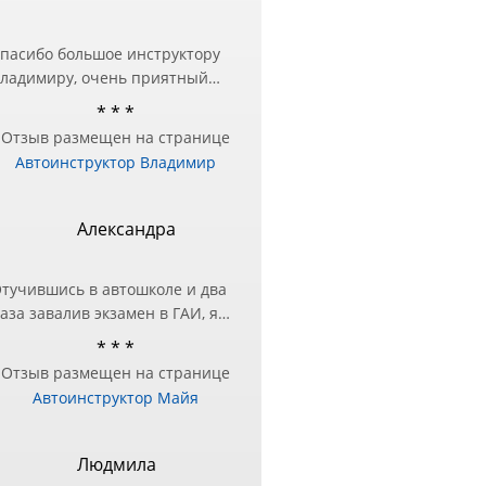
пасибо большое инструктору
ладимиру, очень приятный
еловек и настоящий
* * *
рофессионал❤️ Занималась в
Отзыв размещен на странице
ругой автошколе, но перед
Автоинструктор Владимир
кзаменом в ГИБДД
отребовалась дополнительная
одготовка — за практическими
Александра
анятиями и обратилась к
ладимиру и не пожалела!
тучившись в автошколе и два
ашел подход в подаче
аза завалив экзамен в ГАИ, я
нформации и разъяснил все
оняла, что нужно другое
шибки, с которыми до этого
* * *
ешение этого вопроса!)
ыло трудно справиться!
Отзыв размещен на странице
естра посоветовала Майю в
ремного благодарна
Автоинструктор Майя
ачестве инструктора, чтобы
тработать экзаменационный
аршрут и упражнения.
Людмила
же после первого занятия, я