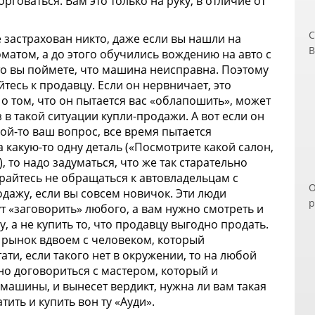
орговаться. Вам это только на руку, в отличие от
С
 застрахован никто, даже если вы нашли на
В
матом, а до этого обучились вождению на авто с
ч
что вы поймете, что машина неисправна. Поэтому
п
сь к продавцу. Если он нервничает, это
д
о том, что он пытается вас «облапошить», может
э
 в такой ситуации купли-продажи. А вот если он
п
кой-то ваш вопрос, все время пытается
п
какую-то одну деталь («Посмотрите какой салон,
з
 то надо задуматься, что же так старательно
В
райтесь не обращаться к автовладельцам с
О
Н
ажу, если вы совсем новичок. Эти люди
р
и
т «заговорить» любого, а вам нужно смотреть и
п
о
 а не купить то, что продавцу выгодно продать.
р
б
а рынок вдвоем с человеком, который
С
П
стати, если такого нет в окружении, то на любой
к
о договориться с мастером, который и
о
машины, и вынесет вердикт, нужна ли вам такая
м
тить и купить вон ту «Ауди».
У