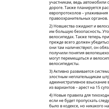
участникам, ведь автомобили с
дороге. Также планируется ра
европротоколов – улаживания 
правоохранительных органов.
2) Новшества ожидают и велос
им большую безопасность. Уто
велосипедах. Также теперь пр
прежде всего должен убедиться
они там наличествуют, он обяз
получили понятия велопешеход
могут перемещаться и велосип
велосипедисты.
3) Активно развивается систем
злостным неплательщикам штр
административное взыскание в
из вариантов – арест на 15 сут
4) Новые правила для тихоходн
если не будет пропускать сле
было в кодексе, но никакого 