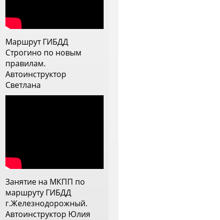
 с дождем, постоянно
рисутствовало ощущение, что
нструктор прям заинтересован
ебя научить, видит слабые
Маршрут ГИБДД
тороны и прорабатывает их.
Строгино по новым
еперь меня она напутствовала
правилам.
а самостоятельное вождение и
Автоинструктор
 ей очень благодарна
Светлана
Занятие на МКПП по
маршруту ГИБДД
г.Железнодорожный.
Автоинструктор Юлия