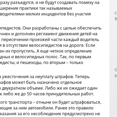
разу разъедутся, и не будут создавать помеху на
сширение практики так называемых
С
водителями мелких инцидентов без участия
В
ч
ипедистов. Они разработаны с целью обеспечить
п
чнен и дополнен регламент движения детей на
д
и пересечении проезжей части каждый водитель
э
 в отсутствии велосипедистов на дороге. Если
п
ан их пропустить. А еще четкое определение
п
ных и велосипедных полос. Так, по первым
з
едисты, и пешеходы, по вторым – только
В
О
Н
р
и
а ужесточения за неуплату штрафов. Теперь
п
о
афов может быть назначено отдельное
р
б
 двукратном объеме. Либо же их ожидает один
С
П
ок либо же до 50 часов принудительных работ.
к
ого транспорта – отныне он будет штрафоваться,
о
дующие за ним автомобили. Ранее это правило
м
наказания за его несоблюдение предусмотрено не
У