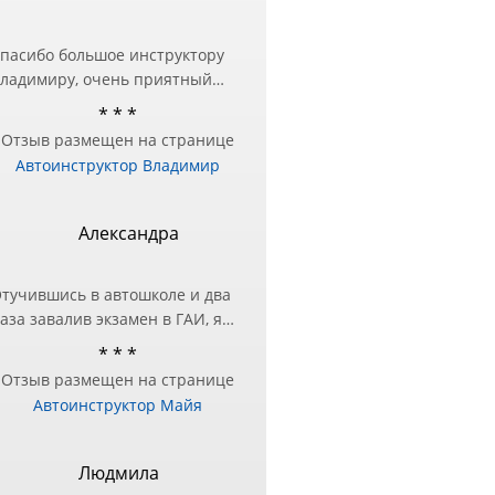
пасибо большое инструктору
ладимиру, очень приятный
еловек и настоящий
* * *
рофессионал❤️ Занималась в
Отзыв размещен на странице
ругой автошколе, но перед
Автоинструктор Владимир
кзаменом в ГИБДД
отребовалась дополнительная
одготовка — за практическими
Александра
анятиями и обратилась к
ладимиру и не пожалела!
тучившись в автошколе и два
ашел подход в подаче
аза завалив экзамен в ГАИ, я
нформации и разъяснил все
оняла, что нужно другое
шибки, с которыми до этого
* * *
ешение этого вопроса!)
ыло трудно справиться!
Отзыв размещен на странице
естра посоветовала Майю в
ремного благодарна
Автоинструктор Майя
ачестве инструктора, чтобы
тработать экзаменационный
аршрут и упражнения.
Людмила
же после первого занятия, я