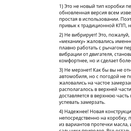
1) Это не новый тип коробки п
обновленная версия всем изве
простая в использовании. Поэт
привык к традиционной КПП, н
2) Не вибрирует! Это, пожалуй
«механику» жаловались именн
плавно работать с рычагом пер
вибрации от двигателя, стано
комфортнее, но и сделает бол
3) Не мерзнет! Как бы вы не о
автомобиля, но с погодой не
жаловались на частое замерзан
располагалось в верхней части
доставляется в верхнюю часть 
успевать замерзать.
4) Надежнее! Новая конструкц
непосредственно на коробку, 
из вариантов протечки масла, 
сальники приводов. Все остал