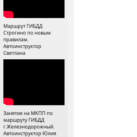
 с дождем, постоянно
рисутствовало ощущение, что
нструктор прям заинтересован
ебя научить, видит слабые
Маршрут ГИБДД
тороны и прорабатывает их.
Строгино по новым
еперь меня она напутствовала
правилам.
а самостоятельное вождение и
Автоинструктор
 ей очень благодарна
Светлана
Занятие на МКПП по
маршруту ГИБДД
г.Железнодорожный.
Автоинструктор Юлия