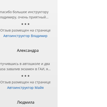
пасибо большое инструктору
ладимиру, очень приятный
еловек и настоящий
* * *
рофессионал❤️ Занималась в
Отзыв размещен на странице
ругой автошколе, но перед
Автоинструктор Владимир
кзаменом в ГИБДД
отребовалась дополнительная
одготовка — за практическими
Александра
анятиями и обратилась к
ладимиру и не пожалела!
тучившись в автошколе и два
ашел подход в подаче
аза завалив экзамен в ГАИ, я
нформации и разъяснил все
оняла, что нужно другое
шибки, с которыми до этого
* * *
ешение этого вопроса!)
ыло трудно справиться!
Отзыв размещен на странице
естра посоветовала Майю в
ремного благодарна
Автоинструктор Майя
ачестве инструктора, чтобы
тработать экзаменационный
аршрут и упражнения.
Людмила
же после первого занятия, я