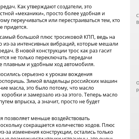
ередач. Как утверждают создатели, это
стной «механики», просто более удобная и
С
ому переучиваться или перестраиваться тем, кто
В
е придется.
ч
п
, самый большой плюс тросиковой КПП, ведь на
д
о из-за интенсивных вибраций, которые мешали
э
едач. В новой конструкции трос как раз гасит
п
вится не только переключать передачи
п
ее плавным и удобным ход автомобиля.
з
тносились серьезно к урокам вождения
В
 поспоришь. Зимой владельцы российских машин
О
Н
ие масла, это было потому, что масло
р
и
 коробки и замерзало из-за этого. Теперь масло
п
о
путем впрыска, а значит, просто не будет
р
б
С
П
к
ия позволяет меньше воздействовать
о
поскольку сокращается количество ходов. Плюс
м
из-за изменения конструкции, остались только
У
ьные возможности утечки устранены, это очень