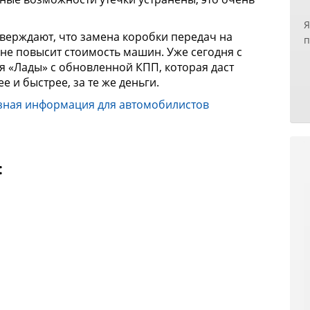
б
Я
п
тверждают, что замена коробки передач на
п
п
не повысит стоимость машин. Уже сегодня с
н
р
я «Лады» с обновленной КПП, которая даст
х
н
 и быстрее, за те же деньги.
з
р
т
О
зная информация для автомобилистов
Е
к
с
и
н
д
у
у
:
с
З
н
О
п
д
п
Р
б
И
с
с
Е
п