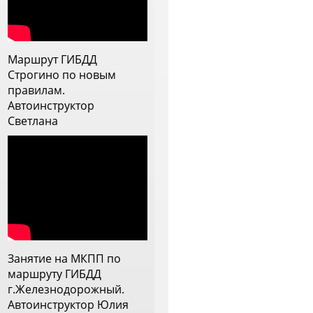
 с дождем, постоянно
рисутствовало ощущение, что
нструктор прям заинтересован
ебя научить, видит слабые
Маршрут ГИБДД
тороны и прорабатывает их.
Строгино по новым
еперь меня она напутствовала
правилам.
а самостоятельное вождение и
Автоинструктор
 ей очень благодарна
Светлана
Занятие на МКПП по
маршруту ГИБДД
г.Железнодорожный.
Автоинструктор Юлия