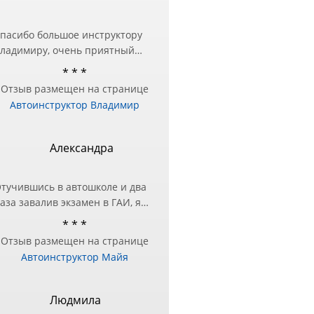
пасибо большое инструктору
ладимиру, очень приятный
еловек и настоящий
* * *
рофессионал❤️ Занималась в
Отзыв размещен на странице
ругой автошколе, но перед
Автоинструктор Владимир
кзаменом в ГИБДД
отребовалась дополнительная
одготовка — за практическими
Александра
анятиями и обратилась к
ладимиру и не пожалела!
тучившись в автошколе и два
ашел подход в подаче
аза завалив экзамен в ГАИ, я
нформации и разъяснил все
оняла, что нужно другое
шибки, с которыми до этого
* * *
ешение этого вопроса!)
ыло трудно справиться!
Отзыв размещен на странице
естра посоветовала Майю в
ремного благодарна
Автоинструктор Майя
ачестве инструктора, чтобы
тработать экзаменационный
аршрут и упражнения.
Людмила
же после первого занятия, я