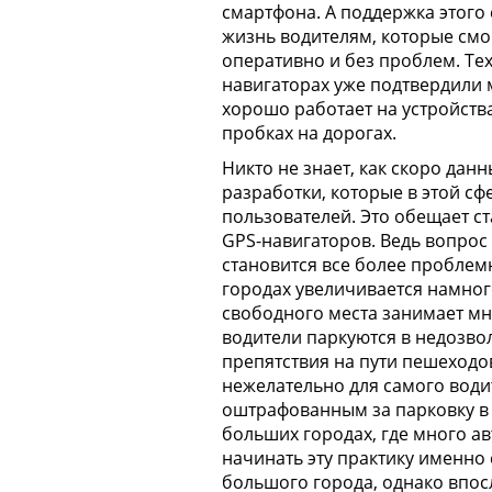
смартфона. А поддержка этого
жизнь водителям, которые см
оперативно и без проблем. Те
навигаторах уже подтвердили
хорошо работает
на устройств
пробках на дорогах.
Никто не знает, как скоро дан
разработки, которые в этой с
пользователей. Это обещает с
GPS-навигаторов. Ведь вопрос
становится все более проблем
городах увеличивается намног
свободного места занимает мн
водители паркуются в недозвол
препятствия на пути пешеходов 
нежелательно для самого водите
оштрафованным за парковку в 
больших городах, где много а
начинать эту практику именно 
большого города, однако впосл