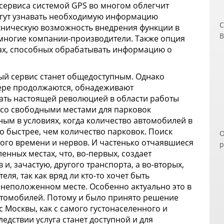
 сервиса системой GPS во многом облегчит
огут узнавать необходимую информацию
С
хническую возможность внедрения функции в
В
 многие компании-производители. Также опция
ч
ах, способных обрабатывать информацию о
п
д
ный сервис станет общедоступным. Однако
э
фере продолжаются, обнадеживают
п
тать настоящей революцией в области работы
п
 со свободными местами для парковок
з
ным в условиях, когда количество автомобилей в
В
о быстрее, чем количество парковок. Поиск
О
Н
ого времени и нервов.
И частенько
отчаявшиеся
р
и
енных местах, что, во-первых, создает
п
о
и, зачастую, другого транспорта, а во-вторых,
р
б
ля, так как вряд ли кто-то хочет быть
С
П
неположенном месте. Особенно актуально это в
к
втомобилей. Потому и было принято решение
о
с Москвы, как с самого густонаселенного и
м
едствии услуга станет доступной и для
У