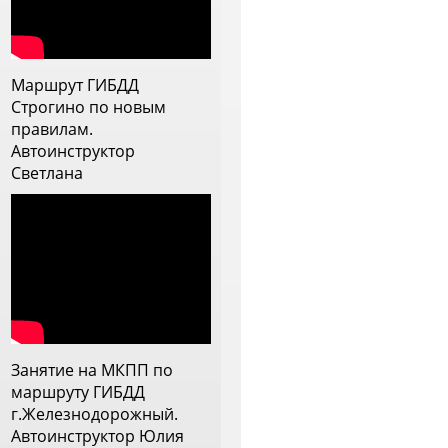
 с дождем, постоянно
рисутствовало ощущение, что
нструктор прям заинтересован
ебя научить, видит слабые
Маршрут ГИБДД
тороны и прорабатывает их.
Строгино по новым
еперь меня она напутствовала
правилам.
а самостоятельное вождение и
Автоинструктор
 ей очень благодарна
Светлана
Занятие на МКПП по
маршруту ГИБДД
г.Железнодорожный.
Автоинструктор Юлия