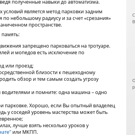
ведя полученные навыки до автоматизма.
 условий является метод парковки задним
С
я по небольшому радиусу и за счет «срезания»
В
граниченном пространстве.
ч
 память:
п
д
вижения запрещено парковаться на тротуаре.
э
илей и мопедов есть исключение по
п
п
д или проезд;
з
посредственной близости к пешеходному
В
родить обзор и тем самым создать угрозу
О
Н
р
и
и водителями и помните: одна машина – одно
п
о
р
б
и парковке. Хорошо, если Вы опытный владелец
С
П
дь у соседей уровень мастерства может быть
к
невренное;
о
илах, лучше взять несколько уроков у
м
мате"
или МКПП.
У