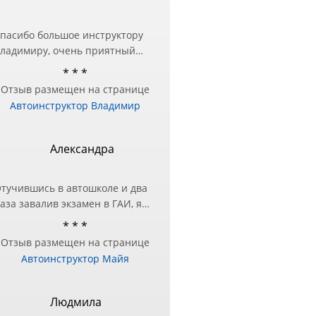
пасибо большое инструктору
ладимиру, очень приятный
еловек и настоящий
* * *
рофессионал❤️ Занималась в
Отзыв размещен на странице
ругой автошколе, но перед
Автоинструктор Владимир
кзаменом в ГИБДД
отребовалась дополнительная
одготовка — за практическими
Александра
анятиями и обратилась к
ладимиру и не пожалела!
тучившись в автошколе и два
ашел подход в подаче
аза завалив экзамен в ГАИ, я
нформации и разъяснил все
оняла, что нужно другое
шибки, с которыми до этого
* * *
ешение этого вопроса!)
ыло трудно справиться!
Отзыв размещен на странице
естра посоветовала Майю в
ремного благодарна
Автоинструктор Майя
ачестве инструктора, чтобы
тработать экзаменационный
аршрут и упражнения.
Людмила
же после первого занятия, я