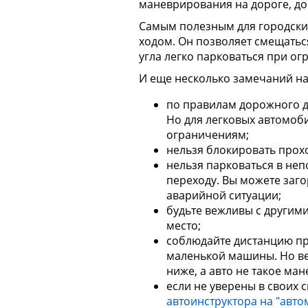
маневрирования на дороге, до
Самым полезным для городских
ходом. Он позволяет смещатьс
угла легко парковаться при о
И еще несколько замечаний на
по правилам дорожного д
Но для легковых автомоб
ограничениям;
нельзя блокировать прохо
нельзя парковаться в не
переходу. Вы можете заго
аварийной ситуации;
будьте вежливы с другим
место;
соблюдайте дистанцию пр
маленькой машины. Но ве
ниже, а авто не такое ма
если не уверены в своих с
автоинструктора на "авто