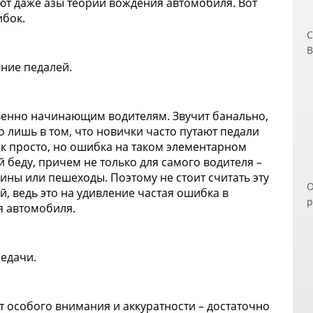
ют даже азы теории вождения автомобиля. Вот
ибок.
С
В
ч
ние педалей.
п
д
э
венно начинающим водителям. Звучит банально,
п
о лишь в том, что новички часто путают педали
п
так просто, но ошибка на таком элементарном
з
 беду, причем не только для самого водителя –
В
ины или пешеходы. Поэтому не стоит считать эту
О
Н
, ведь это на удивление частая ошибка в
р
и
 автомобиля.
п
о
р
б
С
П
едачи.
к
о
м
 особого внимания и аккуратности – достаточно
У