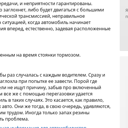
ередачи, и неприятности гарантированы.
б
 заглохнет, либо будет двигаться с большими
Я
п
атической трансмиссией, неправильное
п
п
 ситуацией, когда автомобиль начинает
н
р
ния вперед, естественно, задевая расположенные
х
н
з
р
т
О
Е
к
с
енным на время стоянки тормозом.
и
н
д
у
у
с
З
 бы раз случалась с каждым водителем. Сразу и
н
О
глохла при попытке ее завести. Порой где
п
д
ели не ищут причину, забыв про включенный
п
Р
 все же с помощью перегазовки удается
б
И
ль в таких случаях. Это касается, как правило,
с
х
авто
. Они же тогда, в свою очередь, удивляются,
с
им трудом. Иногда только запах резины
Е
сть проблема.
п