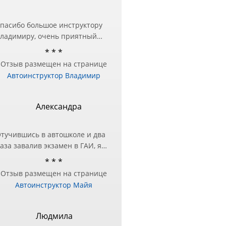
пасибо большое инструктору
ладимиру, очень приятный
еловек и настоящий
* * *
рофессионал❤️ Занималась в
Отзыв размещен на странице
ругой автошколе, но перед
Автоинструктор Владимир
кзаменом в ГИБДД
отребовалась дополнительная
одготовка — за практическими
Александра
анятиями и обратилась к
ладимиру и не пожалела!
тучившись в автошколе и два
ашел подход в подаче
аза завалив экзамен в ГАИ, я
нформации и разъяснил все
оняла, что нужно другое
шибки, с которыми до этого
* * *
ешение этого вопроса!)
ыло трудно справиться!
Отзыв размещен на странице
естра посоветовала Майю в
ремного благодарна
Автоинструктор Майя
ачестве инструктора, чтобы
тработать экзаменационный
аршрут и упражнения.
Людмила
же после первого занятия, я