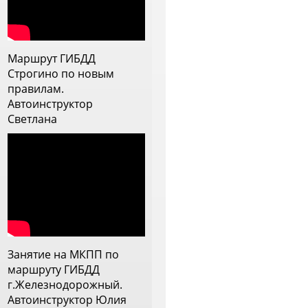
 с дождем, постоянно
рисутствовало ощущение, что
нструктор прям заинтересован
ебя научить, видит слабые
Маршрут ГИБДД
тороны и прорабатывает их.
Строгино по новым
еперь меня она напутствовала
правилам.
а самостоятельное вождение и
Автоинструктор
 ей очень благодарна
Светлана
Занятие на МКПП по
маршруту ГИБДД
г.Железнодорожный.
Автоинструктор Юлия