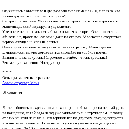
Отучившись в автошколе и два раза завалив экзамен в ГАИ, я поняла, что
нужно другое решение этого вопроса!)
Сестра посоветовала Майю в качестве инструктора, чтобы отработать
экзаменационный маршрут и упражнения.
Уже после первого занятия, я была в полном восторге! Очень понятное
объяснение, простыми словами, даже по сто раз. Абсолютное отсутствие
нервов, ощущаешь себя на равных.
Очень приятная цена за такую качественную работу. Майя идёт на
компромиссы, можно договориться спокойно на удобное время.
Знания и права получены! Огромное спасибо, я очень довольна!
Рекомендую классного Инструктора
* * *
Отзыв размещен на странице
Автоинструктор Майя
Людмила
Я очень боялась вождения, помню как страшно было идти на первый урок
по вождению, хотя 2 года назад уже занималась с инструктором, но толку
от этих занятий не было. С Екатериной все по-другому, сразу чувствуется
что она хочет научить. После первого урока я уже не могла дождаться
следующего. За 10 уроков научилась: парковаться параллельно и