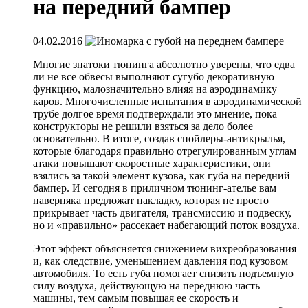
на передний бампер
04.02.2016
Многие
знатоки
тюнинга абсолютно уверены, что едва
ли не все обвесы выполняют сугубо декоративную
функцию, малозначительно влияя на аэродинамику
каров. Многочисленные испытания в аэродинамической
трубе долгое время подтверждали это мнение, пока
конструкторы не решили взяться за дело более
основательно. В итоге, создав спойлеры-антикрылья,
которые благодаря правильно отрегулированным углам
атаки повышают скоростные характеристики, они
взялись за такой элемент кузова, как губа на передний
бампер. И сегодня в приличном тюнинг-ателье вам
наверняка предложат накладку, которая не просто
прикрывает часть двигателя, трансмиссию и подвеску,
но и «правильно» рассекает набегающий поток воздуха.
Этот эффект объясняется снижением вихреобразования
и, как следствие, уменьшением давления под кузовом
автомобиля. То есть губа помогает снизить подъемную
силу воздуха, действующую на переднюю часть
машины, тем самым повышая ее скорость и