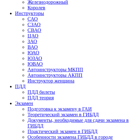
Железнодорожный
Королев
Инструкторы
САО
СЗАО
СВАО
ЦАО
ЗАО
ВАО
ЮАО
ЮЗАО
ЮВАО
Автоинструкторы МКПП
Автоинструкторы АКПП
Инструктор женщина
ПДД
ПДД билеты
ПДД теория
Экзамен
Подготовка к экзамену в ГАИ
Теоретический экзамен в ГИБДД
Документы, необходимые для сдачи экзамена в
ГИБДД
Практический экзамен в ГИБДД
Особенности экзамена ГИБДД в городе