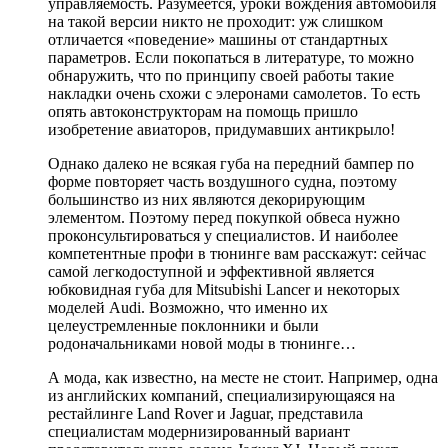
управляемость. Разумеется, уроки вождения автомобиля
на такой версии никто не проходит: уж слишком
отличается «поведение» машины от стандартных
параметров. Если покопаться в литературе, то можно
обнаружить, что по принципу своей работы такие
накладки очень схожи с элеронами самолетов.
То есть
опять автоконструкторам на помощь пришло
изобретение авиаторов, придумавших антикрыло!
Однако далеко не всякая губа на передний бампер по
форме повторяет часть воздушного судна, поэтому
большинство из них являются
декорирующим
элементом
. Поэтому перед покупкой обвеса нужно
проконсультироваться у специалистов. И наиболее
компетентные профи в тюнинге вам расскажут:
сейчас
самой легкодоступной и эффективной является
юбковидная губа для Mitsubishi Lancer и некоторых
моделей Audi. Возможно, что именно их
целеустремленные поклонники и были
родоначальниками новой моды в тюнинге…
А мода, как известно, на месте не стоит. Например, одна
из английских компаний, специализирующаяся на
рестайлинге Land Rover и Jaguar, представила
специалистам модернизированный вариант