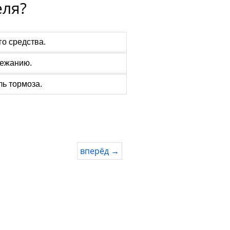
еля?
о средства.
бежанию.
ль тормоза.
вперёд →