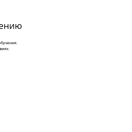
дению
обучения.
виях.