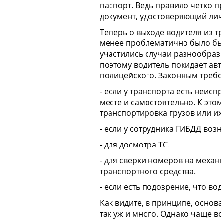
паспорт. Ведь правило четко 
документ, удостоверяющий лич
Теперь о выходе водителя из т
менее проблематично было бы
участились случаи разнообраз
поэтому водитель покидает авт
полицейского. Законным требо
- если у транспорта есть неис
месте и самостоятельно. К это
транспортировка грузов или и
- если у сотрудника ГИБДД воз
- для досмотра ТС.
- для сверки номеров на механ
транспортного средства.
- если есть подозрение, что во
Как видите, в принципе, основ
так уж и много. Однако чаще в