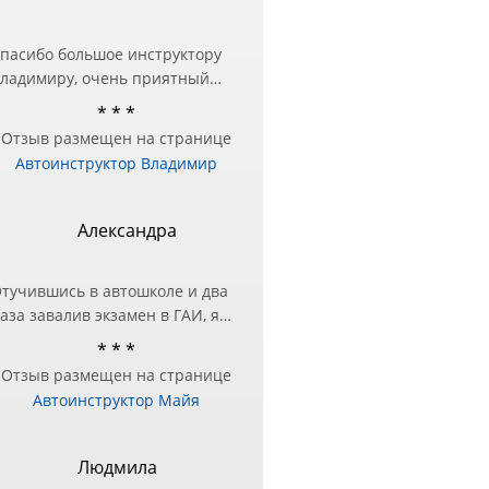
пасибо большое инструктору
ладимиру, очень приятный
еловек и настоящий
* * *
рофессионал❤️ Занималась в
Отзыв размещен на странице
ругой автошколе, но перед
Автоинструктор Владимир
кзаменом в ГИБДД
отребовалась дополнительная
одготовка — за практическими
Александра
анятиями и обратилась к
ладимиру и не пожалела!
тучившись в автошколе и два
ашел подход в подаче
аза завалив экзамен в ГАИ, я
нформации и разъяснил все
оняла, что нужно другое
шибки, с которыми до этого
* * *
ешение этого вопроса!)
ыло трудно справиться!
Отзыв размещен на странице
естра посоветовала Майю в
ремного благодарна
Автоинструктор Майя
ачестве инструктора, чтобы
тработать экзаменационный
аршрут и упражнения.
Людмила
же после первого занятия, я