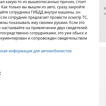
вал какую-то из вышеописанных причин, стоит
б
Как только вы вышли из авто, сразу закройте
Я
п
кайте сотрудника ГИБДД внутри машины, он
п
п
 Если сотрудник предлагает провести осмотр ТС,
н
р
лжны показывать ему своими руками. Если это
х
н
о настаивайте на привлечении двух свидетелей.
з
р
осредственно сотрудниками, это уже обыск и
т
О
окументирован и сопровожден свидетельством
Е
к
с
и
н
зная информация для автомобилистов
д
у
у
с
З
н
О
п
:
д
п
Р
б
И
с
с
Е
п