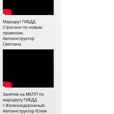
 с дождем, постоянно
рисутствовало ощущение, что
нструктор прям заинтересован
ебя научить, видит слабые
Маршрут ГИБДД
тороны и прорабатывает их.
Строгино по новым
еперь меня она напутствовала
правилам.
а самостоятельное вождение и
Автоинструктор
 ей очень благодарна
Светлана
Занятие на МКПП по
маршруту ГИБДД
г.Железнодорожный.
Автоинструктор Юлия