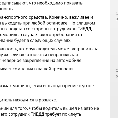
предписывают, что необходимо показать
ность.
С
ранспортного средства. Конечно, вежливее и
В
 выходить при любой остановке. Но слишком
ч
ных подстав со стороны сотрудников ГИБДД,
п
омобиль в случае такого требования от
д
вание будет в следующих случаях:
э
п
правность, которую водитель может устранить на
п
му же случаю относятся неправильная
з
х неверное закрепление на автомобиле.
В
никает сомнения в вашей трезвости.
О
Н
р
и
п
о
измах машины, если есть подозрение в угоне
р
б
С
П
к
дитель находится в розыске.
о
аний для того, чтобы водитель вышел из авто не
м
сего сотрудник ГИБДД требует покинуть
У