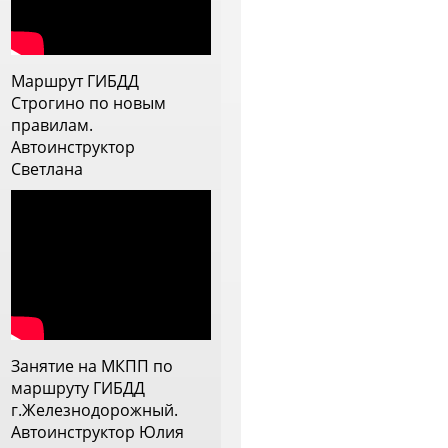
аинтересован тебя научить, видит
лабые стороны и прорабатывает
х. Теперь меня она напутствовала
а самостоятельное вождение и я
Маршрут ГИБДД
й очень благодарна
Строгино по новым
правилам.
Автоинструктор
Светлана
Занятие на МКПП по
маршруту ГИБДД
г.Железнодорожный.
Автоинструктор Юлия