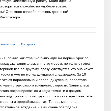
а такую качественную работу. Майя идёт на
говориться спокойно на удобное время.
ны! Огромное спасибо, я очень довольна!
Инструктора
втоинструктор Екатерина
ния, помню как страшно было идти на первый урок по
назад уже занималась с инструктором, но толку от этих
териной все по-другому, сразу чувствуется что она хочет
 урока я уже не могла дождаться следующего. За 10
коваться параллельно и перпендикулярно, перестала
я, ушел страх самого вождения, скорости. Занималась
гала потренироваться и когда темно, и с дождем,
ало ощущение, что инструктор прям заинтересован тебя
 стороны и прорабатывает их. Теперь меня она
стоятельное вождение и я ей очень благодарна