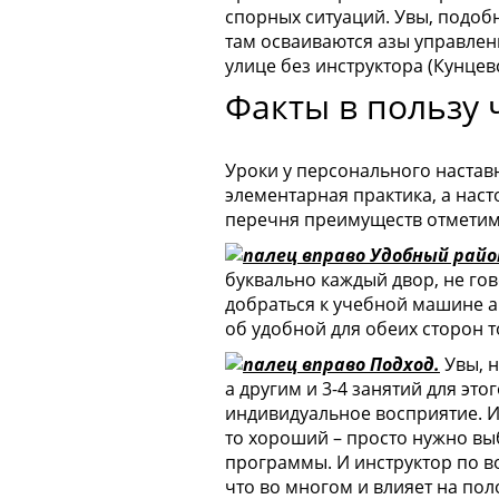
спорных ситуаций. Увы, подоб
там осваиваются азы управле
улице без инструктора (Кунцев
Факты в пользу 
Уроки у персонального наставн
элементарная практика, а нас
перечня преимуществ отметим
Удобный район
буквально каждый двор, не гов
добраться к учебной машине 
об удобной для обеих сторон т
Подход.
Увы, н
а другим и 3-4 занятий для это
индивидуальное восприятие. И э
то хороший – просто нужно в
программы. И инструктор по в
что во многом и влияет на пол