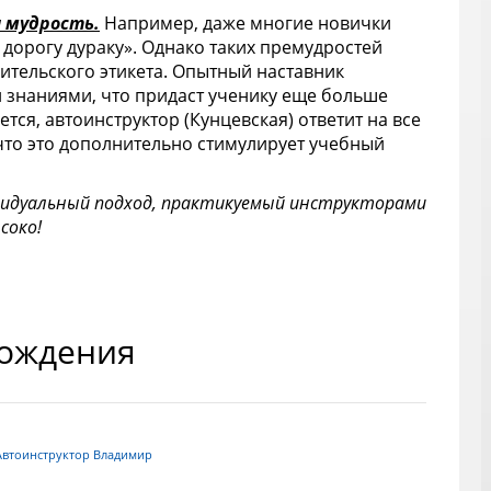
з
 мудрость.
Например, даже многие новички
с
 дорогу дураку». Однако таких премудростей
и
дительского этикета. Опытный наставник
н
 знаниями, что придаст ученику еще больше
е
тся, автоинструктор (Кунцевская) ответит на все
то это дополнительно стимулирует учебный
идуальный подход, практикуемый инструкторами
соко!
вождения
втоинструктор Владимир