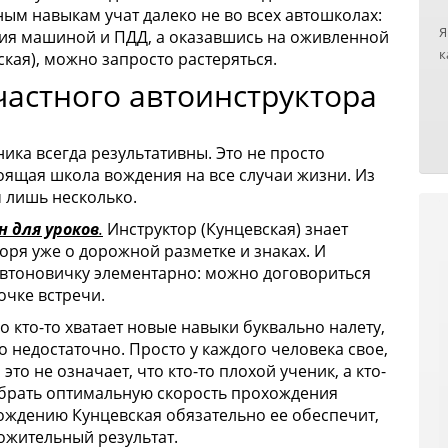
п
ным навыкам учат далеко не во всех автошколах:
Я
о
ния машиной и ПДД, а оказавшись на оживленной
к
д
ская), можно запросто растеряться.
у
о
частного автоинструктора
н
н
и
О
з
к
ика всегда результативны. Это не просто
п
к
тоящая школа вождения на все случаи жизни. Из
о
с
 лишь несколько.
у
З
 для уроков
.
Инструктор (Кунцевская)
знает
с
О
оря уже о дорожной разметке и знаках. И
н
д
автоновичку элементарно: можно договориться
п
Р
очке встречи.
п
у
о кто-то хватает новые навыки буквально налету,
с
го недостаточно. Просто у каждого человека свое,
Е
то не означает, что кто-то плохой ученик, а кто-
п
ыбрать оптимальную скорость прохождения
д
ождению Кунцевская обязательно ее обеспечит,
о
ожительный результат.