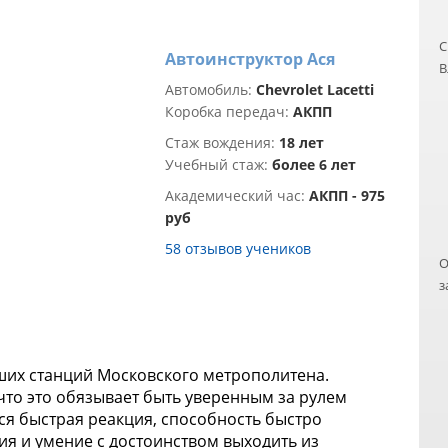
С
Автоинструктор Ася
В
Автомобиль:
Chevrolet Lacetti
ч
Коробка передач:
АКПП
❤
н
Стаж вождения:
18 лет
п
Учебный стаж:
более 6 лет
п
Академический час:
АКПП - 975
з
руб
В
п
58 отзывов учеников
О
р
з
д
н
П
в
С
к
йших станций Московского метрополитена.
о
, что это обязывает быть уверенным за рулем
м
ся быстрая реакция, способность быстро
У
я и умение с достоинством выходить из