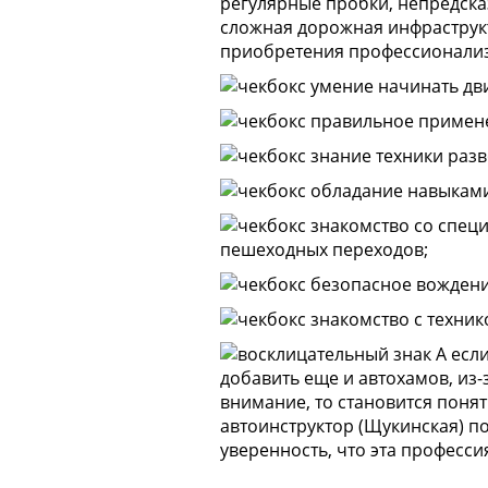
регулярные пробки, непредска
сложная дорожная инфраструкт
приобретения профессионализм
умение начинать дв
правильное примене
знание техники разв
обладание навыками
знакомство со спец
пешеходных переходов;
безопасное вождение
знакомство с технико
А если
добавить еще и автохамов, из-
внимание, то становится поня
автоинструктор (Щукинская) по
уверенность, что эта професси