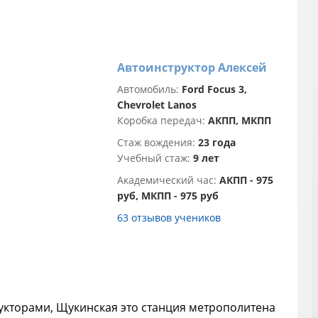
и
п
и
т
с
Автоинструктор Алексей
Т
Автомобиль:
Ford Focus 3,
н
Chevrolet Lanos
я
Коробка передач:
АКПП, МКПП
Стаж вождения:
23 года
Учебный стаж:
9 лет
Академический час:
АКПП - 975
руб, МКПП - 975 руб
63 отзывов учеников
трукторами, Щукинская это станция метрополитена