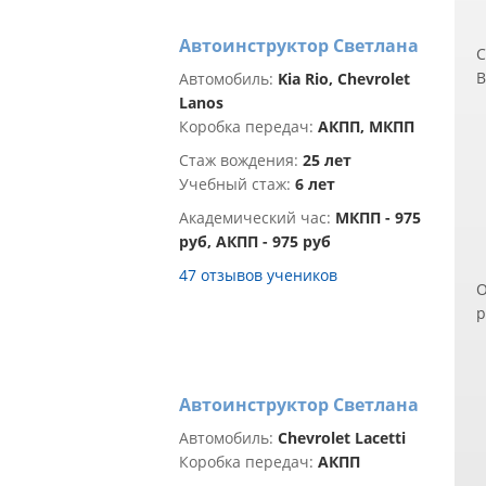
Автоинструктор Светлана
С
В
Автомобиль:
Kia Rio, Chevrolet
ч
Lanos
п
Коробка передач:
АКПП, МКПП
д
Стаж вождения:
25 лет
э
Учебный стаж:
6 лет
п
Академический час:
МКПП - 975
п
руб, АКПП - 975 руб
з
В
47 отзывов учеников
О
Н
р
и
п
о
р
б
С
П
Автоинструктор Светлана
к
о
Автомобиль:
Chevrolet Lacetti
м
Коробка передач:
АКПП
У