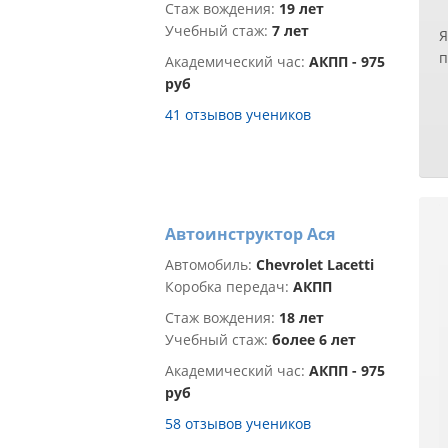
Стаж вождения:
19 лет
б
Учебный стаж:
7 лет
Я
п
п
п
Академический час:
АКПП - 975
н
р
руб
х
н
41 отзывов учеников
з
р
т
О
Е
к
с
и
н
д
Автоинструктор Ася
у
у
с
З
Автомобиль:
Chevrolet Lacetti
н
О
Коробка передач:
АКПП
п
д
Стаж вождения:
18 лет
п
Р
Учебный стаж:
более 6 лет
б
И
с
Академический час:
АКПП - 975
с
руб
Е
58 отзывов учеников
п