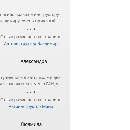
пасибо большое инструктору
ладимиру, очень приятный
еловек и настоящий
* * *
рофессионал❤️ Занималась в
Отзыв размещен на странице
ругой автошколе, но перед
Автоинструктор Владимир
кзаменом в ГИБДД
отребовалась дополнительная
одготовка — за практическими
Александра
анятиями и обратилась к
ладимиру и не пожалела!
тучившись в автошколе и два
ашел подход в подаче
аза завалив экзамен в ГАИ, я
нформации и разъяснил все
оняла, что нужно другое
шибки, с которыми до этого
* * *
ешение этого вопроса!)
ыло трудно справиться!
Отзыв размещен на странице
естра посоветовала Майю в
ремного благодарна
Автоинструктор Майя
ачестве инструктора, чтобы
тработать экзаменационный
аршрут и упражнения.
Людмила
же после первого занятия, я