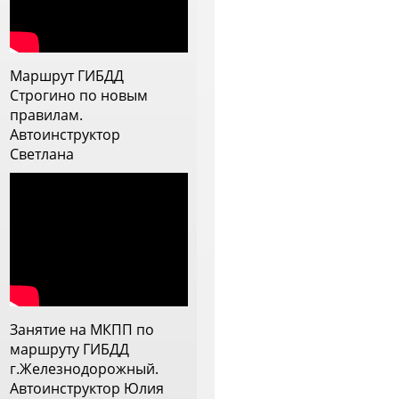
 с дождем, постоянно
рисутствовало ощущение, что
нструктор прям заинтересован
ебя научить, видит слабые
Маршрут ГИБДД
тороны и прорабатывает их.
Строгино по новым
еперь меня она напутствовала
правилам.
а самостоятельное вождение и
Автоинструктор
 ей очень благодарна
Светлана
Занятие на МКПП по
маршруту ГИБДД
г.Железнодорожный.
Автоинструктор Юлия