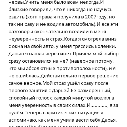
нервы.Учить меня было всем некогда.И
близкие говорили, что я никогда не научусь
ездить (хотя права я получила в 2007году, но
так ни разу и не водила автомобиль).И все эти
разговоры окончательно вселили в меня
неуверенность и страх.Когда я смотрела вниз
с окна на свой авто, у меня тряслись коленки.
Дарью я нашла через инет.Причём мой выбор
сразу остановился на ней (наверное потому,
что мы абсолютные противоположности), и я
не ошиблась.Действительно первое решение
самое верное.Мой страх ушёл сразу после
первого занятия с Дарьей.Её размеренный,
спокойный голос с каждой минутой вселял в
меня уверенность в своих силах.И............, я за
рулём.Теперь в критических ситуация я
вспоминаю, как меня учила вести себя Дарья,