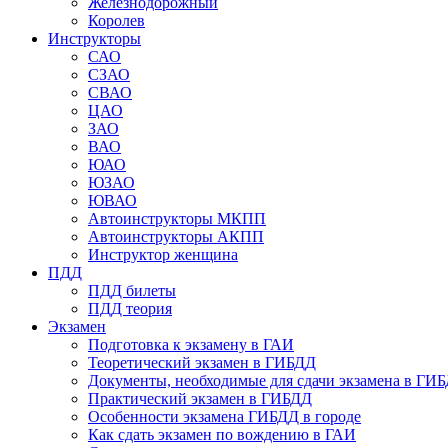
Железнодорожный
Королев
Инструкторы
САО
СЗАО
СВАО
ЦАО
ЗАО
ВАО
ЮАО
ЮЗАО
ЮВАО
Автоинструкторы МКПП
Автоинструкторы АКПП
Инструктор женщина
ПДД
ПДД билеты
ПДД теория
Экзамен
Подготовка к экзамену в ГАИ
Теоретический экзамен в ГИБДД
Документы, необходимые для сдачи экзамена в ГИ
Практический экзамен в ГИБДД
Особенности экзамена ГИБДД в городе
Как сдать экзамен по вождению в ГАИ