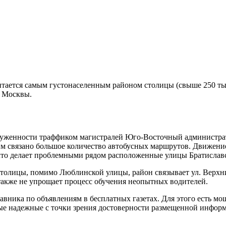
ется самым густонаселенным районом столицы (свыше 250 тыс. 
ь Москвы.
агруженности траффиком магистралей Юго-Восточный администр
тим связано большое количество автобусных маршрутов. Движени
 что делает проблемными рядом расположенные улицы Братислав
толицы, помимо Люблинской улицы, район связывает ул. Верхние
также не упрощает процесс обучения неопытных водителей.
авника по объявлениям в бесплатных газетах. Для этого есть м
ые надежные с точки зрения достоверности размещенной информ