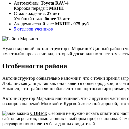
Автомобиль:
Тоyota RAV-4
Коробка передач:
МКПП
Стаж вождения:
27 лет
Учебный стаж:
более 12 лет
Академический час:
МКПП - 975 руб
5 отзывов учеников
Нужен хороший автоинструктор в Марьино? Данный район счита
«местный» профессионал, который досконально знает эту част
Особенности района
Автоинструктор обязательно напомнит, что с точки зрения з
Люблинская улица, так как она является общегородской, и с э
Наконец, этот район явно обделен транспортными артериями,
Автоинструктор Марьино напоминает, что с другими частями с
изолирована рекой Москвой и Курской железной дорогой, что 
СОВЕТ.
Сегодня не нужно искать опытного наст
сайтов-агрегатов, помогающих с выбором профессионала. Сам
регулярно пополняется база данных водителей.